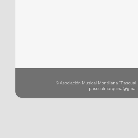
© Asociación Musical Montillana "Pascual M
pascualmarquina@gmail.