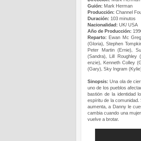
Guión:
Mark Herman
Producción:
Channel Four
Duración:
103 minutos
Nacionalidad:
UK/ USA
Año de Producción:
199
Reparto:
Ewan Mc Gregor 
(Gloria), Stephen Tompkin
Peter Martin (Ernie), S
(Sandra), Lill Roughle
enzie), Kenneth Colley (
(Gary), Sky Ingram (Kylie
Sinopsis:
Una ola de cier
uno de los pueblos afecta
bastión de la identidad l
espíritu de la comunidad
aumenta, a Danny le cue
cambia cuando una mujer 
vuelve a brotar.