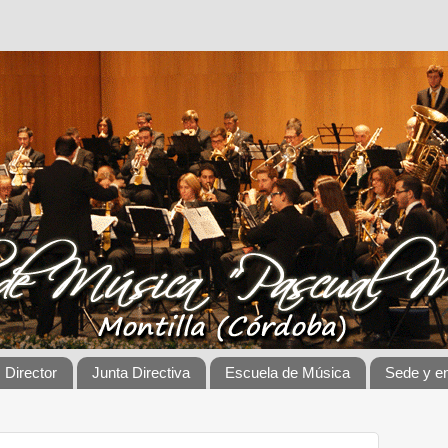
Director
Junta Directiva
Escuela de Música
Sede y e