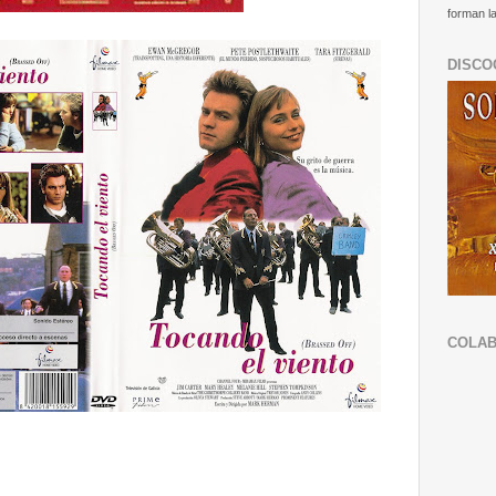
forman la
DISCO
COLA