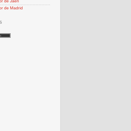
or de Jaén
or de Madrid
S