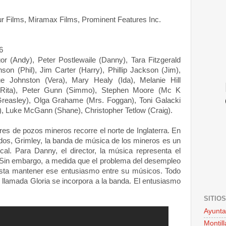
 Films, Miramax Films, Prominent Features Inc.
6
(Andy), Peter Postlewaile (Danny), Tara Fitzgerald
son (Phil), Jim Carter (Harry), Phillip Jackson (Jim),
ue Johnston (Vera), Mary Healy (Ida), Melanie Hill
y (Rita), Peter Gunn (Simmo), Stephen Moore (Mc K
Greasley), Olga Grahame (Mrs. Foggan), Toni Galacki
), Luke McGann (Shane), Christopher Tetlow (Craig).
res de pozos mineros recorre el norte de Inglaterra. En
dos, Grimley, la banda de música de los mineros es un
ocal. Para Danny, el director, la música representa el
. Sin embargo, a medida que el problema del desempleo
sta mantener ese entusiasmo entre su músicos. Todo
llamada Gloria se incorpora a la banda. El entusiasmo
SITIO
Ayunta
Montill