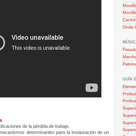
Montill
Montill
Carmin
Onda C
MÚSIC
Pasod
Marcha
Patrim
GUÍA 
Elemen
Profes
Profes
Superi
Superio
s
Superi
plicaciones de la pérdida de trabajo.
Superi
mecanismos determinantes para la instauración de un