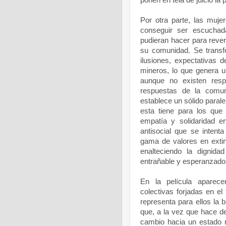
ponen en tela de juicio la 
Por otra parte, las mujer
conseguir ser escuchad
pudieran hacer para revert
su comunidad. Se transf
ilusiones, expectativas 
mineros, lo que genera un
aunque no existen resp
respuestas de la comun
establece un sólido parale
esta tiene para los que
empatía y solidaridad e
antisocial que se intent
gama de valores en extin
enalteciendo la digni
entrañable y esperanzadora
En la película aparec
colectivas forjadas en el
representa para ellos la b
que, a la vez que hace de
cambio hacia un estado 