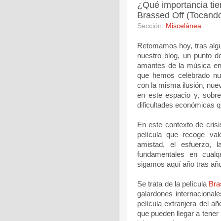
¿Qué importancia tie
Brassed Off (Tocando 
Sección:
Miscelánea
Retomamos hoy, tras algu
nuestro blog, un punto d
amantes de la música en 
que hemos celebrado nu
con la misma ilusión, nue
en este espacio y, sobr
dificultades económicas q
En este contexto de cris
película que recoge va
amistad, el esfuerzo, l
fundamentales en cualq
sigamos aquí año tras añ
Se trata de la película
Bra
galardones internacional
película extranjera del 
que pueden llegar a tener