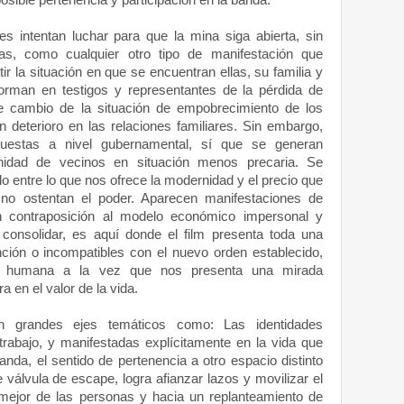
posible pertenencia y participación en la banda.
es intentan luchar para que la mina siga abierta, sin
as, como cualquier otro tipo de manifestación que
ir la situación en que se encuentran ellas, su familia y
orman en testigos y representantes de la pérdida de
de cambio de la situación de empobrecimiento de los
 deterioro en las relaciones familiares. Sin embargo,
uestas a nivel gubernamental, sí que se generan
idad de vecinos en situación menos precaria. Se
lo entre lo que nos ofrece la modernidad y el precio que
 no ostentan el poder. Aparecen manifestaciones de
n contraposición al modelo económico impersonal y
a consolidar, es aquí donde el film presenta toda una
ción o incompatibles con el nuevo orden establecido,
dad humana a la vez que nos presenta una mirada
 en el valor de la vida.
en grandes ejes temáticos como: Las identidades
 trabajo, y manifestadas explícitamente en la vida que
anda, el sentido de pertenencia a otro espacio distinto
 válvula de escape, logra afianzar lazos y movilizar el
mejor de las personas y hacia un replanteamiento de