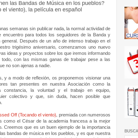
nen las Bandas de Música en los pueblos?
el viento), la película en español
nas semanas sin publicar nada, la normal actividad de
e encuentro para todos los seguidores de la Banda y
general. Después de un año de intenso trabajo en el
estro trigésimo aniversario, comenzamos uno nuevo
vas ideas y proyectos sobre los que iremos informando
e todo, con las mismas ganas de trabajar pese a las
ue no son ajenas a nadie.
is, y a modo de reflexión, os proponemos visionar una
lores tan presentes en nuestra Asociación como la
a constancia, la voluntad y el trabajo en equipo,
uier colectivo y que, sin duda, hacen posible que
o.
ssed Off (Tocando el viento)
, premiada con numerosos
es como el César de la academia francesa a la mejor
año. Creemos que es un buen ejemplo de la importancia
BUSC
 las bandas de música en los pueblos, y es que nuestra