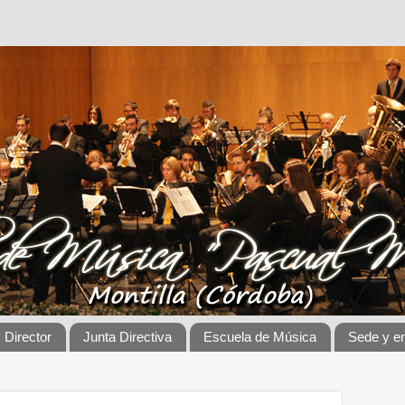
Director
Junta Directiva
Escuela de Música
Sede y e