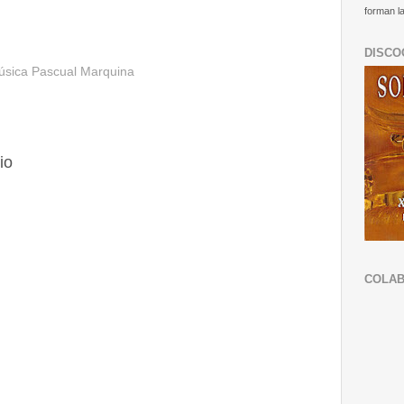
forman la
DISCO
sica Pascual Marquina
io
COLA