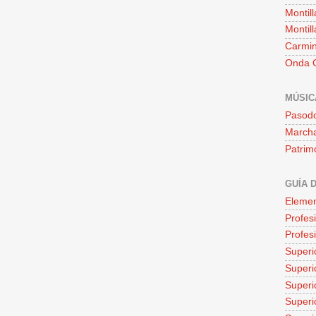
Montill
Montill
Carmin
Onda C
MÚSIC
Pasod
Marcha
Patrim
GUÍA 
Elemen
Profes
Profes
Superi
Superio
Superi
Superi