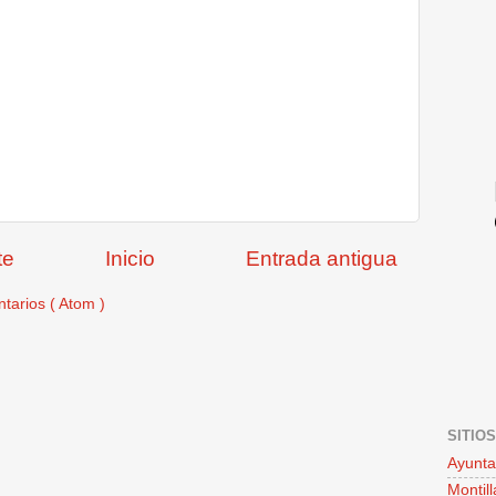
te
Inicio
Entrada antigua
tarios ( Atom )
SITIO
Ayunta
Montill