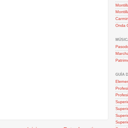
Montill
Montill
Carmin
Onda C
MÚSIC
Pasod
Marcha
Patrim
GUÍA 
Elemen
Profes
Profes
Superi
Superio
Superi
Superi