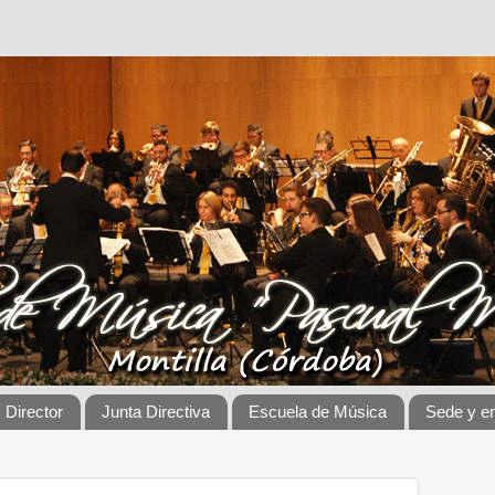
Director
Junta Directiva
Escuela de Música
Sede y e