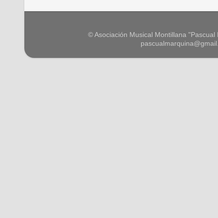
© Asociación Musical Montillana "Pascual M
pascualmarquina@gmail.